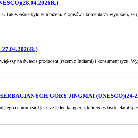
CO)(28.04.2026R.)
. Tak właśnie było tym razem. Z opisów i komentarzy wynikało, że rys
7.04.2026R.)
 największy na świecie producent (razem z Indiami) i konsument ryżu.
BACIANYCH GÓRY JINGMAI (UNESCO)(24-25.0
tego centrum stoi jeszcze jeden kamper, z którego właścicielami spę