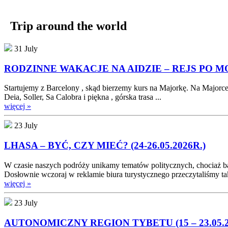
Trip around the world
31 July
RODZINNE WAKACJE NA AIDZIE – REJS PO MO
Startujemy z Barcelony , skąd bierzemy kurs na Majorkę. Na Majorc
Deia, Soller, Sa Calobra i piękna , górska trasa ...
więcej »
23 July
LHASA – BYĆ, CZY MIEĆ? (24-26.05.2026R.)
W czasie naszych podróży unikamy tematów politycznych, chociaż ba
Dosłownie wczoraj w reklamie biura turystycznego przeczytaliśmy tak
więcej »
23 July
AUTONOMICZNY REGION TYBETU (15 – 23.05.2