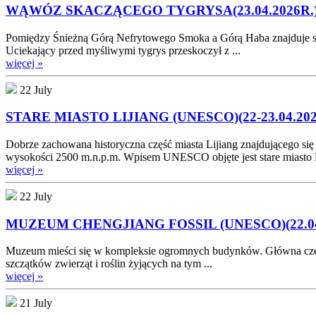
WĄWÓZ SKACZĄCEGO TYGRYSA(23.04.2026R.
Pomiędzy Śnieżną Górą Nefrytowego Smoka a Górą Haba znajduje się 
Uciekający przed myśliwymi tygrys przeskoczył z ...
więcej »
22 July
STARE MIASTO LIJIANG (UNESCO)(22-23.04.202
Dobrze zachowana historyczna część miasta Lijiang znajdującego si
wysokości 2500 m.n.p.m. Wpisem UNESCO objęte jest stare miasto Li
więcej »
22 July
MUZEUM CHENGJIANG FOSSIL (UNESCO)(22.04
Muzeum mieści się w kompleksie ogromnych budynków. Główna część e
szczątków zwierząt i roślin żyjących na tym ...
więcej »
21 July