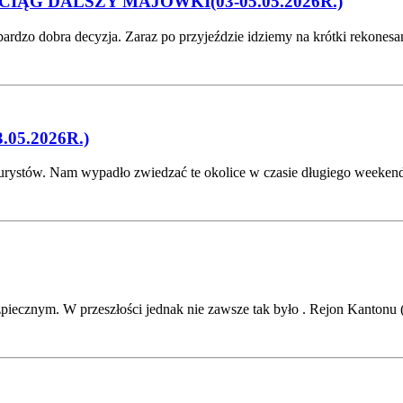
ĄG DALSZY MAJÓWKI(03-05.05.2026R.)
ardzo dobra decyzja. Zaraz po przyjeździe idziemy na krótki rekonesa
5.2026R.)
turystów. Nam wypadło zwiedzać te okolice w czasie długiego weeke
ezpiecznym. W przeszłości jednak nie zawsze tak było . Rejon Kanto