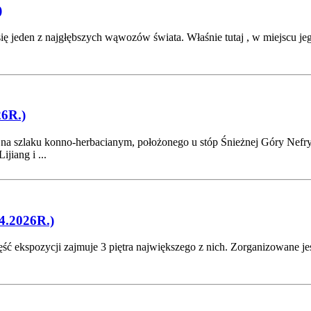
)
jeden z najgłębszych wąwozów świata. Właśnie tutaj , w miejscu jego
6R.)
ę na szlaku konno-herbacianym, położonego u stóp Śnieżnej Góry Nef
jiang i ...
.2026R.)
kspozycji zajmuje 3 piętra największego z nich. Zorganizowane jest