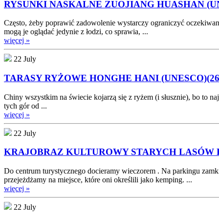
RYSUNKI NASKALNE ZUOJIANG HUASHAN (UNES
Często, żeby poprawić zadowolenie wystarczy ograniczyć oczekiwania
mogą je oglądać jedynie z łodzi, co sprawia, ...
więcej »
22 July
TARASY RYŻOWE HONGHE HANI (UNESCO)(26-2
Chiny wszystkim na świecie kojarzą się z ryżem (i słusznie), bo to
tych gór od ...
więcej »
22 July
KRAJOBRAZ KULTUROWY STARYCH LASÓW HER
Do centrum turystycznego docieramy wieczorem . Na parkingu zamknię
przejeżdżamy na miejsce, które oni określili jako kemping. ...
więcej »
22 July