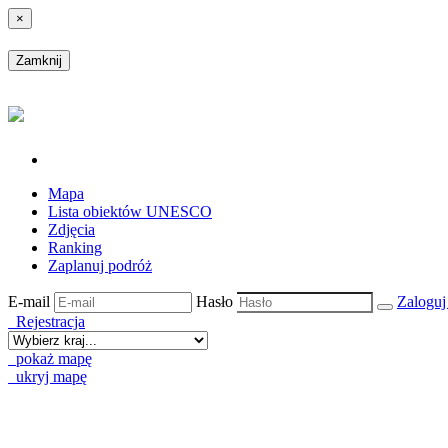
×
Zamknij
Mapa
Lista obiektów UNESCO
Zdjęcia
Ranking
Zaplanuj podróż
E-mail
Hasło
Zalogu
Rejestracja
pokaż mapę
ukryj mapę