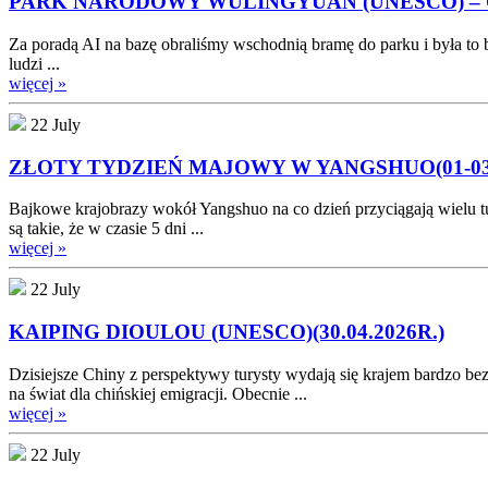
PARK NARODOWY WULINGYUAN (UNESCO) – CI
Za poradą AI na bazę obraliśmy wschodnią bramę do parku i była to b
ludzi ...
więcej »
22 July
ZŁOTY TYDZIEŃ MAJOWY W YANGSHUO(01-03.0
Bajkowe krajobrazy wokół Yangshuo na co dzień przyciągają wielu 
są takie, że w czasie 5 dni ...
więcej »
22 July
KAIPING DIOULOU (UNESCO)(30.04.2026R.)
Dzisiejsze Chiny z perspektywy turysty wydają się krajem bardzo b
na świat dla chińskiej emigracji. Obecnie ...
więcej »
22 July