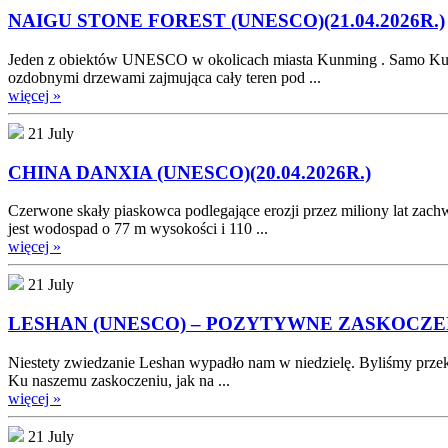
NAIGU STONE FOREST (UNESCO)(21.04.2026R.)
Jeden z obiektów UNESCO w okolicach miasta Kunming . Samo Kunmin
ozdobnymi drzewami zajmująca cały teren pod ...
więcej »
21 July
CHINA DANXIA (UNESCO)(20.04.2026R.)
Czerwone skały piaskowca podlegające erozji przez miliony lat zac
jest wodospad o 77 m wysokości i 110 ...
więcej »
21 July
LESHAN (UNESCO) – POZYTYWNE ZASKOCZENIE
Niestety zwiedzanie Leshan wypadło nam w niedzielę. Byliśmy przek
Ku naszemu zaskoczeniu, jak na ...
więcej »
21 July