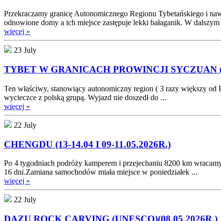
Przekraczamy granicę Autonomicznego Regionu Tybetańskiego i nawet
odnowione domy a ich miejsce zastępuje lekki bałaganik. W dalszym .
więcej »
23 July
TYBET W GRANICACH PROWINCJI SYCZUAN (12
Ten właściwy, stanowiący autonomiczny region ( 3 razy większy od P
wycieczce z polską grupą. Wyjazd nie doszedł do ...
więcej »
22 July
CHENGDU (13-14.04 I 09-11.05.2026R.)
Po 4 tygodniach podróży kamperem i przejechaniu 8200 km wracam
16 dni.Zamiana samochodów miała miejsce w poniedziałek ...
więcej »
22 July
DAZU ROCK CARVING (UNESCO)(08.05.2026R.)