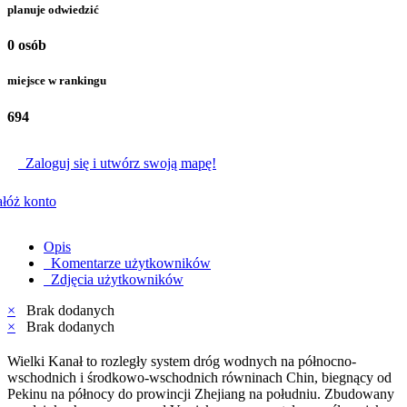
planuje odwiedzić
0 osób
miejsce w rankingu
694
Zaloguj się i utwórz swoją mapę!
łóż konto
Opis
Komentarze użytkowników
Zdjęcia użytkowników
×
Brak dodanych
×
Brak dodanych
Wielki Kanał to rozległy system dróg wodnych na północno-
wschodnich i środkowo-wschodnich równinach Chin, biegnący od
Pekinu na północy do prowincji Zhejiang na południu. Zbudowany