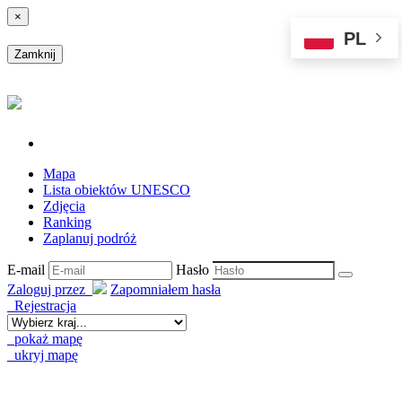
×
PL
Zamknij
Mapa
Lista obiektów UNESCO
Zdjęcia
Ranking
Zaplanuj podróż
E-mail
Hasło
Zaloguj przez
Zapomniałem hasła
Rejestracja
pokaż mapę
ukryj mapę