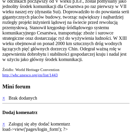
w odcinkach począwszy od V wieku p.n.e., został pomyślany jako
jednolity środek komunikacji dla Cesarstwa po raz pierwszy w VII
wieku naszej ery (dynastia Sui). Doprowadziło to do powstania serii
gigantycznych placów budowy, tworząc największy i najbardziej
rozległy projekt inżynierii lądowej na świecie przed rewolucją
przemysłową. Stanowił kręgosłup śródlądowego systemu
komunikacyjnego Cesarstwa, transportując zboże i surowce
strategiczne oraz dostarczając ryż do wyżywienia ludności. W XIII
wieku obejmował on ponad 2000 km sztucznych dróg wodnych
łączących pięć głównych dorzeczy Chin. Odegrał ważną rolę w
zapewnieniu dobrobytu i stabilności gospodarczej kraju i nadal jest
w użyciu jako główny środek komunikacji.
Źródło: World Heritage Convention
http://whc.unesco.org/en/list/1443
Mini forum
×
Brak dodanych
Dodaj komenatrz
×
Zaloguj się aby dodać komentarz
load->view('pages/login_form'); ?>