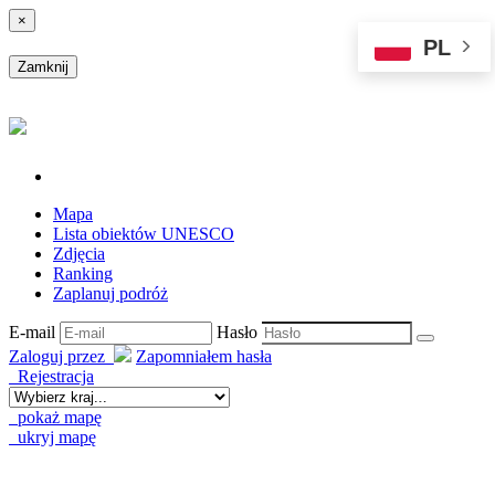
×
PL
Zamknij
Mapa
Lista obiektów UNESCO
Zdjęcia
Ranking
Zaplanuj podróż
E-mail
Hasło
Zaloguj przez
Zapomniałem hasła
Rejestracja
pokaż mapę
ukryj mapę