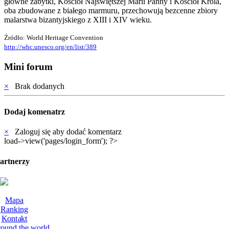
główne zabytki, Kościół Najświętszej Marii Panny i Kościół Króla,
oba zbudowane z białego marmuru, przechowują bezcenne zbiory
malarstwa bizantyjskiego z XIII i XIV wieku.
Źródło: World Heritage Convention
http://whc.unesco.org/en/list/389
Mini forum
×
Brak dodanych
Dodaj komenatrz
×
Zaloguj się aby dodać komentarz
load->view('pages/login_form'); ?>
partnerzy
Mapa
Ranking
Kontakt
round the world