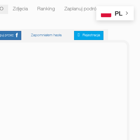
CO
Zdjęcia
Ranking
Zaplanuj podróż
PL
guj przez
Zapomniałem hasła
Rejestracja