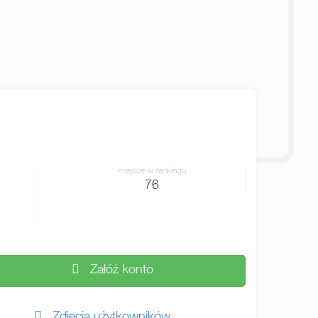
miejsce w rankingu
76
Załóż konto
Zdjęcia użytkowników