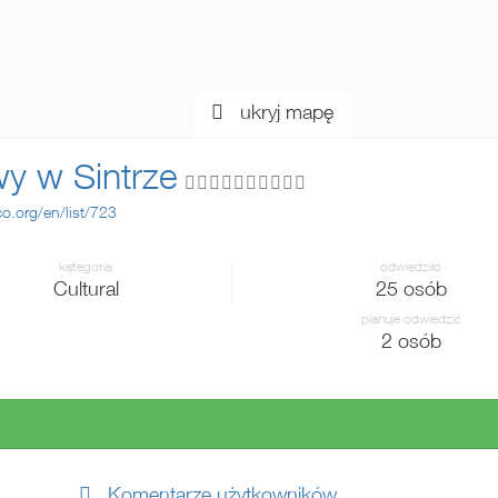
ukryj mapę
wy w Sintrze
co.org/en/list/723
kategoria
odwiedziło
Cultural
25 osób
planuje odwiedzić
2 osób
 i utwórz swoją mapę!
Komentarze użytkowników