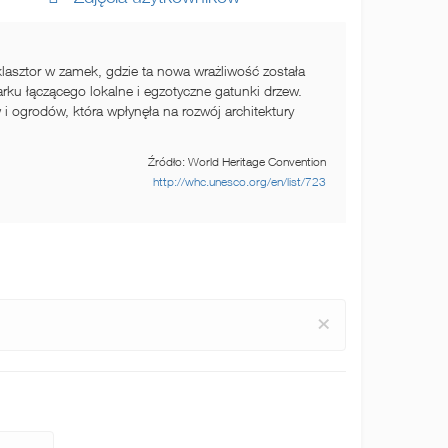
 klasztor w zamek, gdzie ta nowa wrażliwość została
ku łączącego lokalne i egzotyczne gatunki drzew.
 ogrodów, która wpłynęła na rozwój architektury
Źródło: World Heritage Convention
http://whc.unesco.org/en/list/723
×