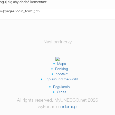
guj się aby dodać komentarz
ew('pages/login_form'); ?>
Nasi partnerzy
Mapa
Ranking
Kontakt
Trip around the world
Regulamin
O nas
All rights reserved. MyUNESCO.net 2026
wykonanie
indemi.pl