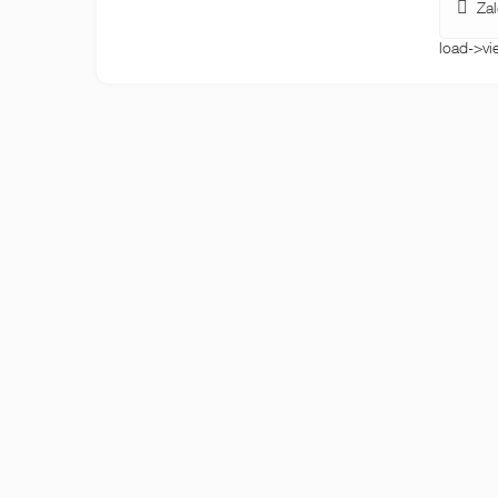
Zalo
load->vi