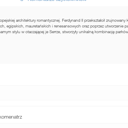
pejskiej architektury romantycznej. Ferdynand II przekształcił zrujnowany
ch, egipskich, mauretańskich i renesansowych oraz poprzez utworzenie par
ym stylu w otaczającej je Serrze, stworzyły unikalną kombinację parków i
komenatrz