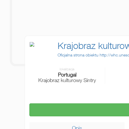
Krajobraz kulturo
Oficjalna strona obiektu http://whc.unes
lokalizacja
Portugal
Krajobraz kulturowy Sintry
Zaloguj się
Opis