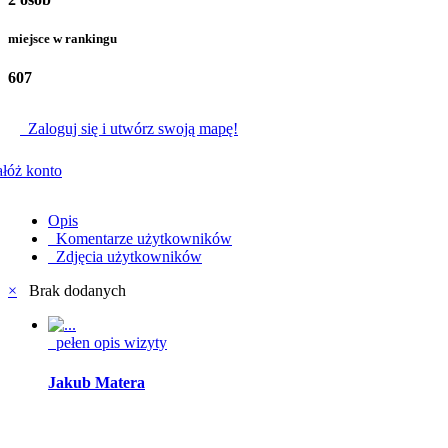
miejsce w rankingu
607
Zaloguj się i utwórz swoją mapę!
łóż konto
Opis
Komentarze użytkowników
Zdjęcia użytkowników
×
Brak dodanych
pełen opis wizyty
Jakub Matera