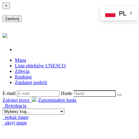
×
PL
Zamknij
Mapa
Lista obiektów UNESCO
Zdjęcia
Ranking
Zaplanuj podróż
E-mail
Hasło
Zaloguj przez
Zapomniałem hasła
Rejestracja
pokaż mapę
ukryj mapę