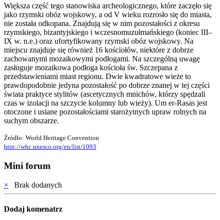
Większa część tego stanowiska archeologicznego, które zaczęło się
jako rzymski obóz wojskowy, a od V wieku rozrosło się do miasta,
nie została odkopana. Znajdują się w nim pozostałości z okresu
rzymskiego, bizantyjskiego i wczesnomuzułmańskiego (koniec III–
IX w. n.e.) oraz ufortyfikowany rzymski obóz wojskowy. Na
miejscu znajduje się również 16 kościołów, niektóre z dobrze
zachowanymi mozaikowymi podłogami. Na szczególną uwagę
zasługuje mozaikowa podłoga kościoła św. Szczepana z
przedstawieniami miast regionu. Dwie kwadratowe wieże to
prawdopodobnie jedyna pozostałość po dobrze znanej w tej części
świata praktyce stylitów (ascetycznych mnichów, którzy spędzali
czas w izolacji na szczycie kolumny lub wieży). Um er-Rasas jest
otoczone i usiane pozostałościami starożytnych upraw rolnych na
suchym obszarze.
Źródło: World Heritage Convention
http://whc.unesco.org/en/list/1093
Mini forum
×
Brak dodanych
Dodaj komenatrz