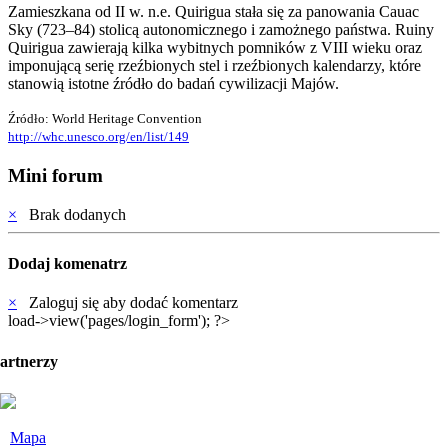
Zamieszkana od II w. n.e. Quirigua stała się za panowania Cauac
Sky (723–84) stolicą autonomicznego i zamożnego państwa. Ruiny
Quirigua zawierają kilka wybitnych pomników z VIII wieku oraz
imponującą serię rzeźbionych stel i rzeźbionych kalendarzy, które
stanowią istotne źródło do badań cywilizacji Majów.
Źródło: World Heritage Convention
http://whc.unesco.org/en/list/149
Mini forum
×
Brak dodanych
Dodaj komenatrz
×
Zaloguj się aby dodać komentarz
load->view('pages/login_form'); ?>
partnerzy
Mapa