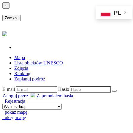
×
PL
Zamknij
Mapa
Lista obiektów UNESCO
Zdjęcia
Ranking
Zaplanuj podróż
E-mail
Hasło
Zaloguj przez
Zapomniałem hasła
Rejestracja
pokaż mapę
ukryj mapę