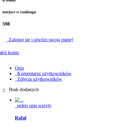
miejsce w rankingu
598
Zaloguj się i utwórz swoją mapę!
łóż konto
Opis
Komentarze użytkowników
Zdjęcia użytkowników
×
Brak dodanych
pełen opis wizyty
Rafał