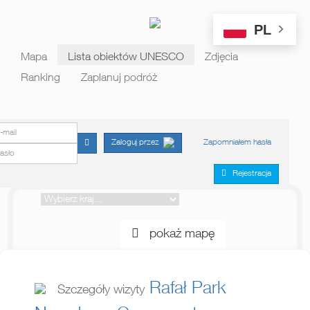
PL
Mapa
Lista obiektów UNESCO
Zdjęcia
Ranking
Zaplanuj podróż
E-mail
Hasło
Zapomniałem hasła
Zaloguj przez
Rejestracja
pokaż mapę
Rafał
Park
Szczegóły wizyty