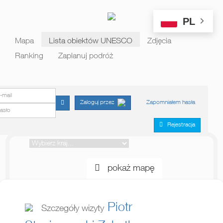
PL
Mapa
Lista obiektów UNESCO
Zdjęcia
Ranking
Zaplanuj podróż
E-mail
Hasło
Zapomniałem hasła
Zaloguj przez
Rejestracja
pokaż mapę
Piotr
Szczegóły wizyty